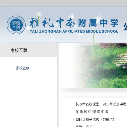
家校互联
家校互联
·
长沙新名校诞生，2018年长沙中
·
在 愉 悦 中 迎 接 中 考
·
如何让孩子优秀（俞敏洪）