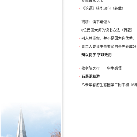
·
寒假告家长书
·
《论语》精华50句（转载）
·
钱穆：读书与做人
·
8位民国大师的读书方法（转载）
·
别人尊重你，并不是因为你优秀，
·
青年人要读书最要紧的是先养成好
·
辩以促学 学以致用
·
敬老院之行——学生感悟
·
石燕湖秋游
·
乙未年春游生态园第二附中初106